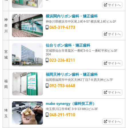
サイトへ
横浜関内リボン歯科・矯正歯科
神
神奈川県横浜市中区尾上町4-57 横浜尾上町ビル1F
奈
045-319-4173
川
サイトへ
仙台リボン歯科・矯正歯科
宮城県仙台市青葉区一番町3-6-1 一番町平和ビル3F
宮
304
城
022-226-8211
サイトへ
福岡天神リボン歯科・矯正歯科
福岡県福岡市中央区天神2丁目7-8 西天神ビル7F
福
092-753-6648
岡
サイトへ
make synergy（歯科技工所）
埼玉県川口市幸町 3-9-13 MK1ビル3F
埼
048-291-9710
玉
サイトへ