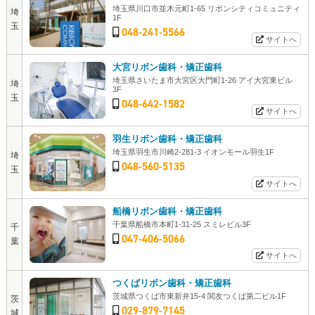
埼玉県川口市並木元町1-65 リボンシティコミュニティ
埼
1F
玉
048-241-5566
サイトへ
大宮リボン歯科・矯正歯科
埼玉県さいたま市大宮区大門町1-26 アイ大宮東ビル
埼
3F
玉
048-642-1582
サイトへ
羽生リボン歯科・矯正歯科
埼玉県羽生市川崎2-281-3 イオンモール羽生1F
埼
048-560-5135
玉
サイトへ
船橋リボン歯科・矯正歯科
千葉県船橋市本町1-31-25 スミレビル3F
千
047-406-5066
葉
サイトへ
つくばリボン歯科・矯正歯科
茨城県つくば市東新井15-4 関友つくば第二ビル1F
茨
029-879-7145
城