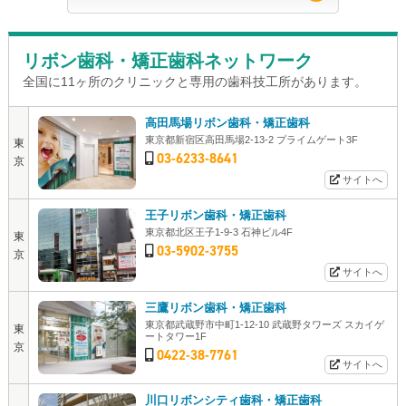
リボン歯科・矯正歯科ネットワーク
全国に11ヶ所のクリニックと専用の歯科技工所があります。
高田馬場リボン歯科・矯正歯科
東京都新宿区高田馬場2-13-2 プライムゲート3F
東
03-6233-8641
京
サイトへ
王子リボン歯科・矯正歯科
東京都北区王子1-9-3 石神ビル4F
東
03-5902-3755
京
サイトへ
三鷹リボン歯科・矯正歯科
東京都武蔵野市中町1-12-10 武蔵野タワーズ スカイゲ
東
ートタワー1F
京
0422-38-7761
サイトへ
川口リボンシティ歯科・矯正歯科